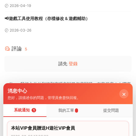
2026-04-19
📢遊戲工具使用教程（存檔修改 & 遊戲輔助）
2026-03-26
評論
5
請先
登錄
我把之前的郵箱和密碼忘記了怎麽辦呀，有客服麽？在哪裏
找呀
消息中心
×
您好，請描述你的問題，管理員會盡快回複。
4561231
2025-03-19
0
系統通知
我的工單
提交問題
1
之前用戶名是什麽
i社中國
2025-03-19
0
本站VIP會員贈送H遊社VIP會員