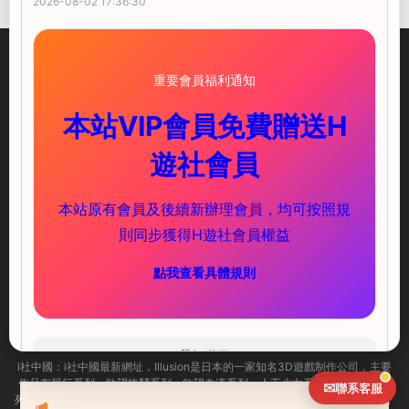
2026-08-02 17:36:30
重要會員福利通知
本站VIP會員免費贈送H
illusion中國-I社中國官方網站
遊社會員
快速鏈接
服務支持
本站原有會員及後續新辦理會員，均可按照規
PC遊戲
新手必讀
則同步獲得H遊社會員權益
安卓遊戲
下載教程
點我查看具體規則
聯系我們
ACG頻道
（實時推送更新）
海閣社區TG群
(歡迎加入)
我知道了
i社中國：
i社中國最新網址，
Illusion是日本的一家知名3D遊戲制作公司，主要
作品有尾行系列、欲望格鬥系列、欲望血液系列、人工少女系列及性感沙灘系
✉
聯系客服
列等。i社作爲PC界最出名的成人遊戲制作商，很多玩家可能已經耳熟能詳了，