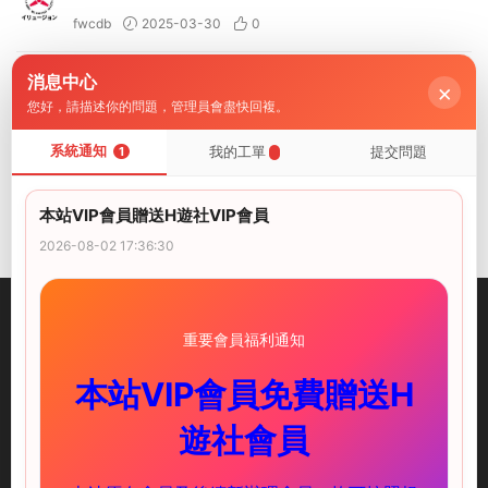
fwcdb
2025-03-30
0
消息中心
鏈接蹦了
×
您好，請描述你的問題，管理員會盡快回複。
shenxinhen
2025-04-08
0
系統通知
我的工單
提交問題
1
已修複
i社中國
2025-04-09
0
本站VIP會員贈送H遊社VIP會員
2026-08-02 17:36:30
重要會員福利通知
本站VIP會員免費贈送H
illusion中國-I社中國官方網站
遊社會員
快速鏈接
服務支持