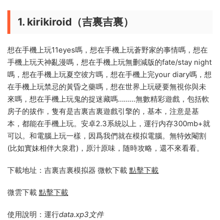
1. kirikiroid（吉裏吉裏）
想在手機上玩11eyes嗎，想在手機上玩蒼野家的事情嗎，想在
手機上玩天神亂漫嗎，想在手機上玩無删減版的fate/stay night
嗎，想在手機上玩夏空彼方嗎，想在手機上完your diary嗎，想
在手機上玩禁忌的黃昏之藥嗎，想在世界上玩硬要無視你與未
來嗎，想在手機上玩鬼的捉迷藏嗎………無數精彩遊戲，包括軟
房子的拔作，隻有是吉裏吉裏遊戲引擎的，基本，注意是基
本，都能在手機上玩。安卓2.3系統以上，運行内存300mb+就
可以。和電腦上玩一樣，因爲我們就在模拟電腦。無特效閹割
(比如實妹相伴大泉君)，原汁原味，随時攻略，還不來看看。
下載地址：吉裏吉裏模拟器 微軟下載
點擊下載
微雲下載
點擊下載
使用說明：運行
data
.
xp3文件