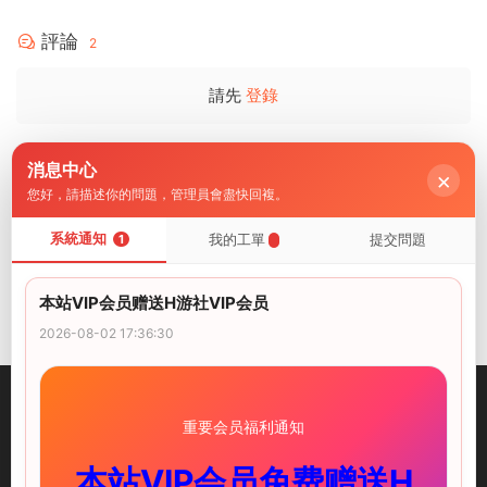
評論
2
請先
登錄
消息中心
吉裏吉裏模拟器解壓密碼是啥
×
您好，請描述你的問題，管理員會盡快回複。
shaoshao
2025-01-10
0
系統通知
我的工單
提交問題
1
這個沒有解壓密碼呀，我剛試了，直接解壓就行啊
i社中國
2025-01-10
0
本站VIP会员赠送H游社VIP会员
2026-08-02 17:36:30
重要会员福利通知
本站VIP会员免费赠送H