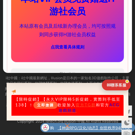
illusion中國-I社中國官方網站
游社会员
快速鏈接
服務支持
本站原有会员及后续新办理会员，均可按照规
PC遊戲
新手必讀
则同步获得H游社会员权益
安卓遊戲
下載教程
点我查看具体规则
聯系我們
ACG頻道
（實時推送更新）
海閣社區TG群
(歡迎加入)
我知道了
i社中國：
i社中國最新網址，
Illusion是日本的一家知名3D遊戲制作公司，主要
作品有尾行系列、欲望格鬥系列、欲望血液系列、人工少女系列及性感沙灘系
✉
聯系客服
列等。i社作爲PC界最出名的成人遊戲制作商，很多玩家可能已經耳熟能詳了，
爲了幫助大家更加迅速的找到自己需求的遊戲，illusion中國官方 illusion遊戲商
城今天正式上線了，一起來看看吧！
【限時促銷
】【永久VIP限時5折促銷，實際到手低至
友情提示：适量遊戲有益身心健康，請勿長時間沉迷遊戲，注意保護視力并預
138】！
歡迎加入
官方TG群
和官方
ACG
立即搶購
防近視，保重身體！
遊戲頻道
我們立足于美國，對全球華人服務，請未成年網友自覺離開！
Copyright 2024 ishecn.org illusion-中國 All Rights Reserved
網站地圖
购
【神级RPG/汉化/动态】创世秩序94011汉